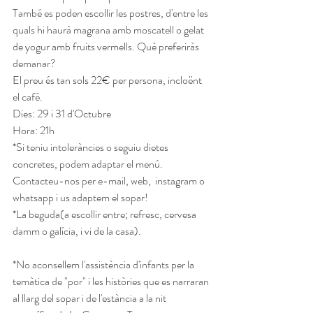
També es poden escollir les postres, d'entre les 
quals hi haurà magrana amb moscatell o gelat 
de yogur amb fruits vermells. Què preferiràs 
demanar?
El preu és tan sols 22€ per persona, incloënt 
el cafè.
Dies: 29 i 31 d'Octubre
Hora: 21h
*Si teniu intoleràncies o seguiu dietes 
concretes, podem adaptar el menú. 
Contacteu-nos per e-mail, web,  instagram o 
whatsapp i us adaptem el sopar!
*La beguda(a escollir entre; refresc, cervesa 
damm o galícia, i vi de la casa).
*No aconsellem l'assistència d'infants per la 
temàtica de "por" i les històries que es narraran 
al llarg del sopar i de l'estància a la nit 