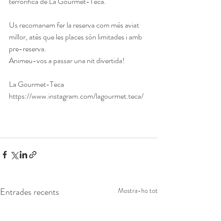
terrorífica de La Gourmet-Teca.
Us recomanem fer la reserva com més aviat 
millor, atès que les places són limitades i amb 
pre-reserva.
Animeu-vos a passar una nit divertida!
La Gourmet-Teca
https://www.instagram.com/lagourmet.teca/
Entrades recents
Mostra-ho tot